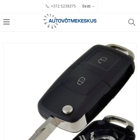
Eesti
+372 5238375