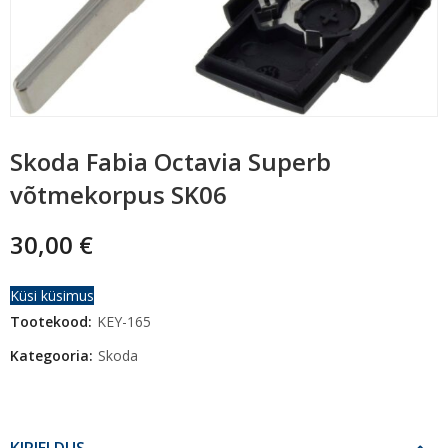
Skoda Fabia Octavia Superb
võtmekorpus SK06
30,00
€
Küsi küsimus
Tootekood:
KEY-165
Kategooria:
Skoda
KIRJELDUS