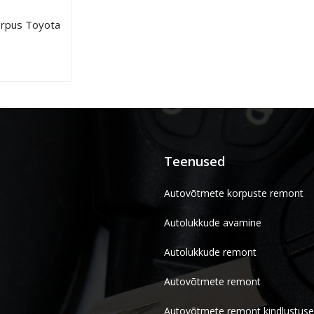
korpus Toyota
Teenused
Autovõtmete korpuste remont
Autolukkude avamine
Autolukkude remont
Autovõtmete remont
Autovõtmete remont kindlustuse 