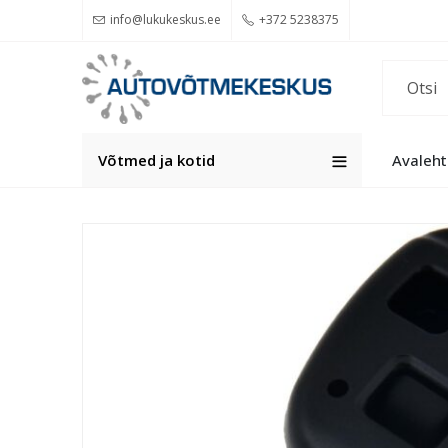
info@lukukeskus.ee
+372 5238375
Võtmed ja kotid
Avaleht