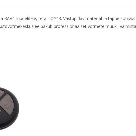
a RAV4 mudelitele, tera TOY43. Vastupidav materjal ja täpne sobivus
 Autovotmekeskus.ee pakub professionaalset võtmete müüki, valmista