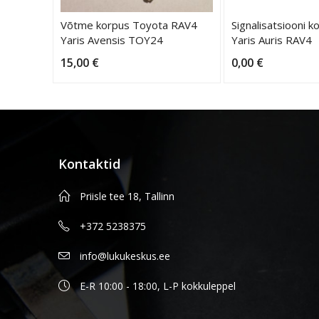
Võtme korpus Toyota RAV4
Signalisatsiooni 
Yaris Avensis TOY24
Yaris Auris RAV4
15,00
€
0,00
€
Kontaktid
Priisle tee 18, Tallinn
+372 5238375
info@lukukeskus.ee
E-R 10:00 - 18:00, L-P kokkuleppel