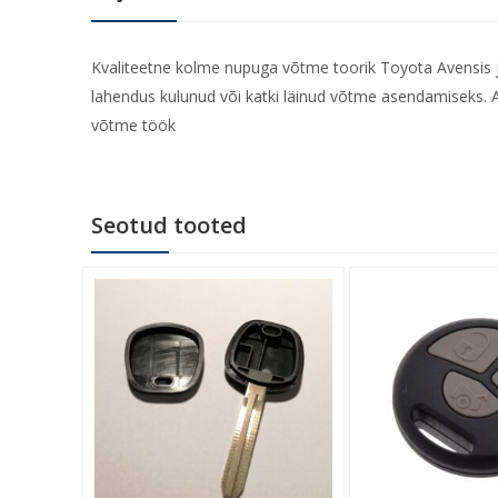
Kvaliteetne kolme nupuga võtme toorik Toyota Avensis j
lahendus kulunud või katki läinud võtme asendamiseks.
võtme töök
Seotud tooted