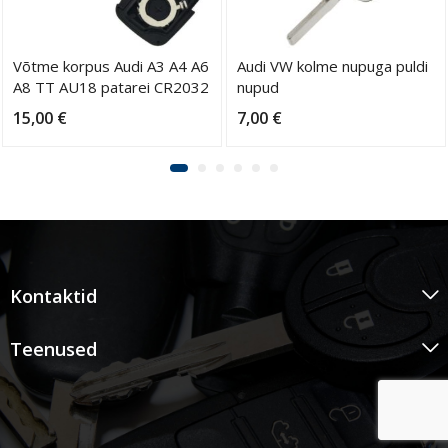
Võtme korpus Audi A3 A4 A6
Audi VW kolme nupuga puldi
A8 TT AU18 patarei CR2032
nupud
15,00
€
7,00
€
Kontaktid
Teenused