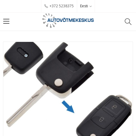
Eesti
+372 5238375