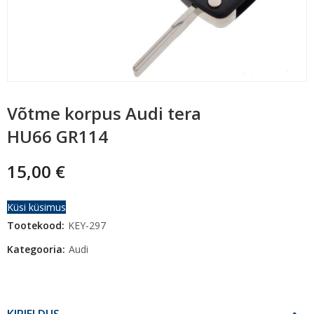
Võtme korpus Audi tera
HU66 GR114
15,00
€
Küsi küsimus
Tootekood:
KEY-297
Kategooria:
Audi
KIRJELDUS