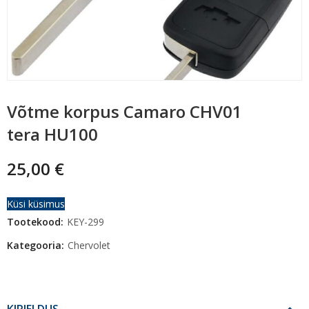
Võtme korpus Camaro CHV01
tera HU100
25,00
€
Küsi küsimus
Tootekood:
KEY-299
Kategooria:
Chervolet
KIRJELDUS