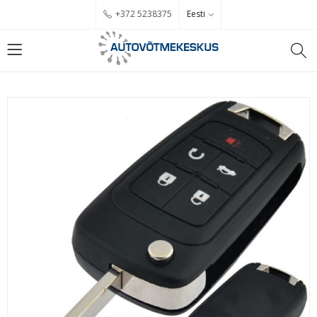
Eesti
+372 5238375