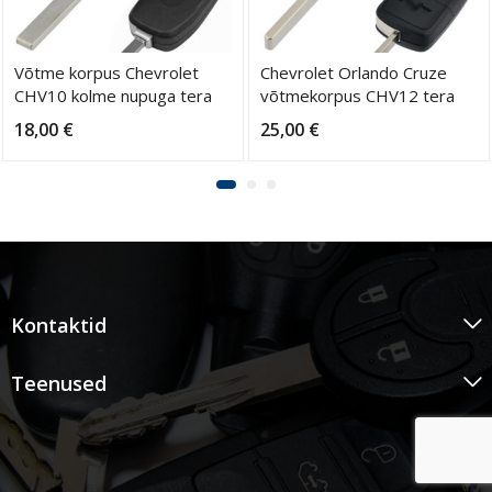
Võtme korpus Chevrolet
Chevrolet Orlando Cruze
CHV10 kolme nupuga tera
võtmekorpus CHV12 tera
HU100
HU100
18,00
€
25,00
€
Kontaktid
Teenused