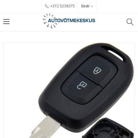
Eesti
+372 5238375