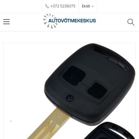
Eesti
+372 5238375