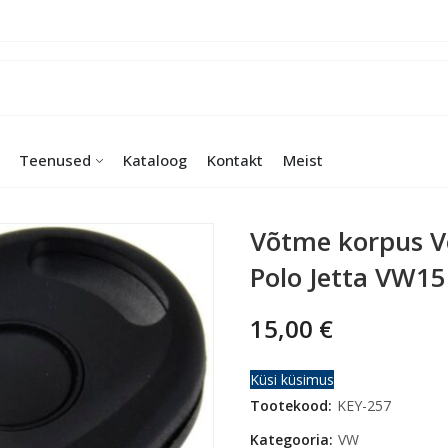
Teenused
Kataloog
Kontakt
Meist
Võtme korpus V
Polo Jetta VW15
15,00
€
Küsi küsimus
Tootekood:
KEY-257
Kategooria:
VW