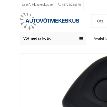
info@lukukeskus.ee
+372 5238375
Võtmed ja kotid
Avaleht