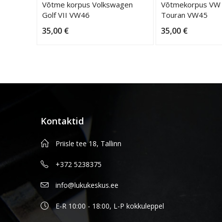
rpus
Võtme korpus Volkswagen
Võtmekorpus VW 
Golf VII VW46
Touran VW45
35,00
€
35,00
€
Kontaktid
Priisle tee 18, Tallinn
+372 5238375
info@lukukeskus.ee
E-R 10:00 - 18:00, L-P kokkuleppel