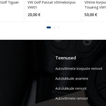
Golf Tiguan
VW Golf Passat võtmekorpus
Võtme korpu
VW01
Touareg VW
20,00
€
50,00
€
Teenused
Autovõtmete korpuste remont
Autolukkude avamine
Autolukkude remont
Autovõtmete remont