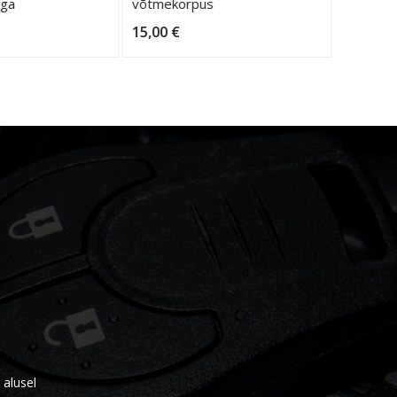
ega
võtmekorpus
võtmeko
15,00
€
25,00
€
alusel