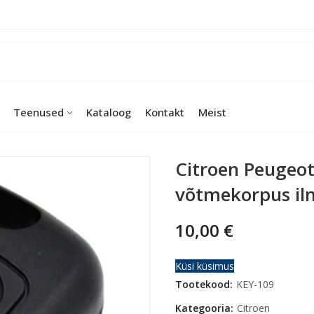
Teenused
Kataloog
Kontakt
Meist
Citroen Peugeo
võtmekorpus il
10,00
€
Küsi küsimus
Tootekood:
KEY-109
Kategooria:
Citroen