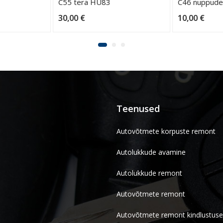
C55 tera HU83
C46 nuppud
30,00
€
10,00
€
Teenused
Autovõtmete korpuste remont
Autolukkude avamine
Autolukkude remont
Autovõtmete remont
Autovõtmete remont kindlustuse 