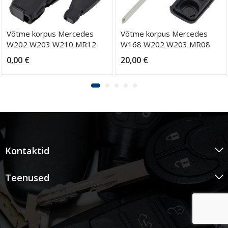
Võtme korpus Mercedes
Võtme korpus Mercedes
W202 W203 W210 MR12
W168 W202 W203 MR08
0,00
€
20,00
€
Kontaktid
Teenused