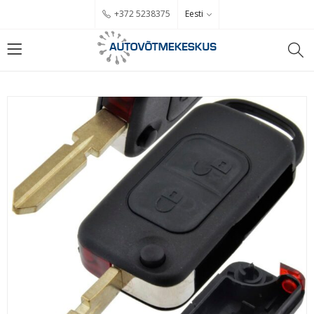
Eesti
+372 5238375