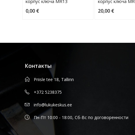
корпус ключа MR13
корпус ключа M
0,00
€
20,00
€
Контакты
Priisle tee 18, Tallinn
+372 5238375
info@lukukeskus.ee
Пн-Пт 10:00 - 18:00, Сб-Вс по договоренности