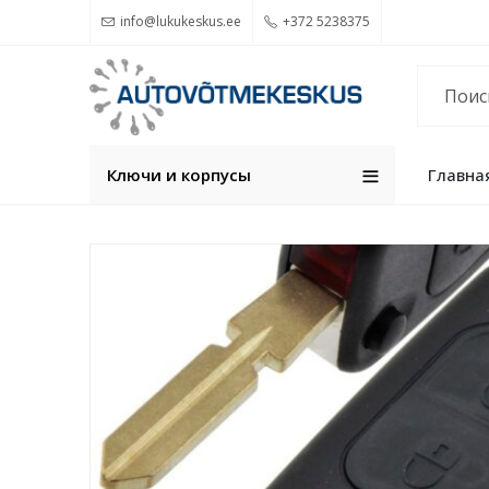
info@lukukeskus.ee
+372 5238375
Ключи и корпуcы
Главна