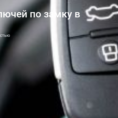
лючей по замку в
остью