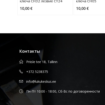
ключа CH32 лезвие CY24
ключа CH05
10,00
€
10,00
€
Контакты
Priisle tee 18, Tallinn
+372 5238375
info@lukukeskus.ee
Пн-Пт 10:00 - 18:00, Сб-Вс по договоренности