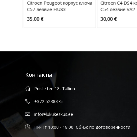
ус ключа
Citroen Peugeot корпус ключа
Citroen C4 DS4 к
C57 лезвие HU83
C54 лезвие VA2
35,00
€
30,00
€
Контакты
Priisle tee 18, Tallinn
+372 5238375
info@lukukeskus.ee
Пн-Пт 10:00 - 18:00, Сб-Вс по договоренности