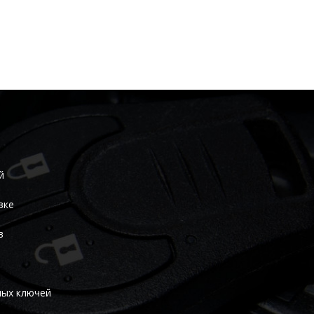
й
вке
в
ных ключей