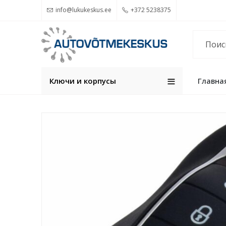
info@lukukeskus.ee
+372 5238375
Ключи и корпуcы
Главна