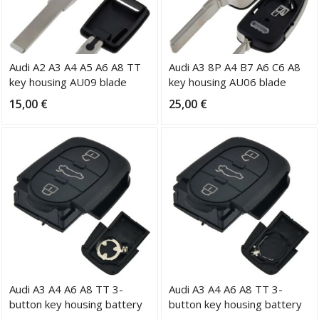
Audi A2 A3 A4 A5 A6 A8 TT
Audi A3 8P A4 B7 A6 C6 A8
key housing AU09 blade
key housing AU06 blade
HU66
HU66
15,00
€
25,00
€
Audi A3 A4 A6 A8 TT 3-
Audi A3 A4 A6 A8 TT 3-
button key housing battery
button key housing battery
2xCR1620
CR2032