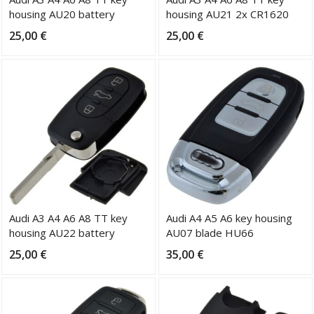
housing AU20 battery
housing AU21 2x CR1620
CR2032 blade HU66
batteries blade HU66
25,00
€
25,00
€
Audi A3 A4 A6 A8 TT key
Audi A4 A5 A6 key housing
housing AU22 battery
AU07 blade HU66
CR2032 blade HU66
25,00
€
35,00
€